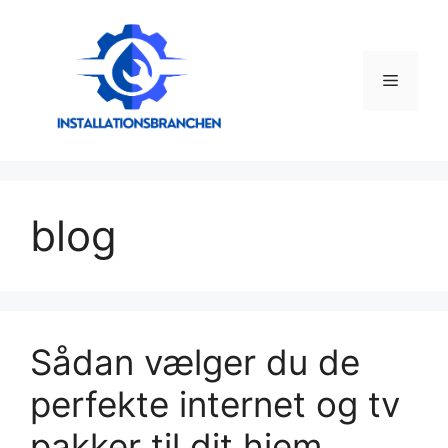
Hop
til
indhold
Menu
blog
Sådan vælger du de
perfekte internet og tv
pakker til dit hjem